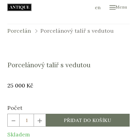
cs
en
Menu
Úvod
Ukáz
Porcelán
Porcelánový talíř s vedutou
Kont
E-sh
Porcelánový talíř s vedutou
Původní
Cena:
25 000 Kč
cena:
Počet
PŘIDAT DO KOŠÍKU
Skladem