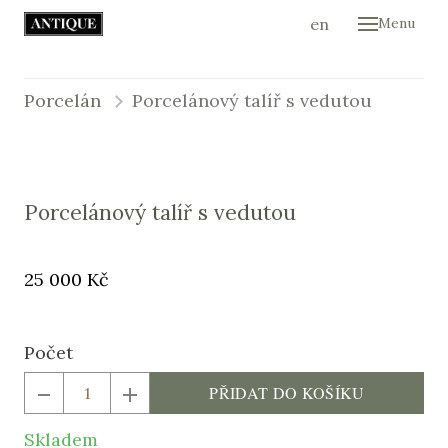
cs
en
Menu
Úvod
Ukáz
Porcelán
Porcelánový talíř s vedutou
Kont
E-sh
Porcelánový talíř s vedutou
Původní
Cena:
25 000 Kč
cena:
Počet
PŘIDAT DO KOŠÍKU
Skladem