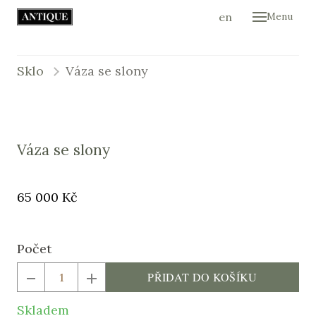
cs
en
Menu
Úvod
Ukáz
Sklo
Váza se slony
Kont
E-sh
Váza se slony
Původní
Cena:
65 000 Kč
cena:
Počet
PŘIDAT DO KOŠÍKU
Skladem